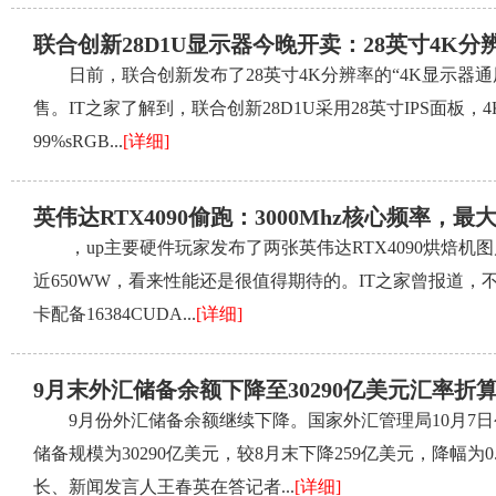
联合创新28D1U显示器今晚开卖：28英寸4K分
日前，联合创新发布了28英寸4K分辨率的“4K显示器通用作
售。IT之家了解到，联合创新28D1U采用28英寸IPS面板，4K
99%sRGB...
[详细]
英伟达RTX4090偷跑：3000Mhz核心频率，最大
，up主要硬件玩家发布了两张英伟达RTX4090烘焙机
近650WW，看来性能还是很值得期待的。IT之家曾报道，不
卡配备16384CUDA...
[详细]
9月末外汇储备余额下降至30290亿美元汇率折
9月份外汇储备余额继续下降。国家外汇管理局10月7日
储备规模为30290亿美元，较8月末下降259亿美元，降幅
长、新闻发言人王春英在答记者...
[详细]