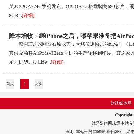
员:OPPOA774G手机发布。OPPOA77s搭载骁龙680芯片，预装
8GB...
[详细]
降本增收：继iPhone之后，曝苹果准备把AirPods
感谢IT之家网友石原聪美，为您传递快乐的线索！《日经
其供应商将AirPods和Beats耳机的生产转移到印度。IT之
系列机型。据日经...
[详细]
首页
1
尾页
财经媒体网
Copyrigh
财经媒体网未经本站允许，
声明: 本站部分内容来源于网络，